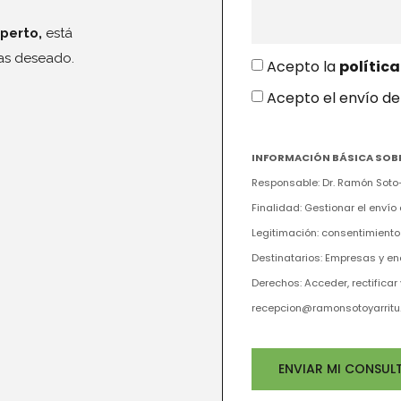
xperto,
está
has deseado.
Acepto la
polític
Acepto el envío de
INFORMACIÓN BÁSICA SOB
Responsable: Dr. Ramón Soto-
Finalidad: Gestionar el enví
Legitimación: consentimiento
Destinatarios: Empresas y en
Derechos: Acceder, rectificar 
recepcion@ramonsotoyarritu
ENVIAR MI CONSUL